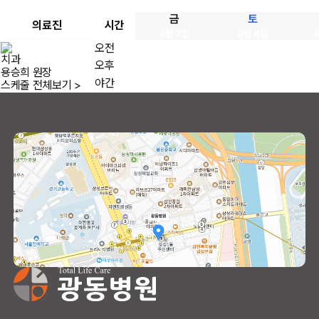
금
토
의료진
시간
8월 7일
8월 8일
오전
치과
오후
용승희 원장
야간
스케줄 전체보기 >