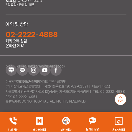
토요일
09:00 - 13:00
* 일요일 · 공휴일 휴진
예약 및 상담
02-2222-4888
카카오톡 상담
온라인 예약
blog
kakao
instagram
youtube
facebook
이용약관
개인정보처리방침
이메일무단수집거부
(의)가산의료재단 광동병원
사업자등록번호 120-82-02521
대표자 이강남
서울특별시 강남구 봉은사로 612(삼성동) 가산의료재단 광동병원
TEL. 02-2222-4888
FAX. 02-2222-4951
© KWANGDONG HOSPITAL. ALL RIGHTS RESERVED
간편 진료 예약
간편 검진 예약
실시간 상담
전화 상담
네이버 예약
간편 예약
온라인예약