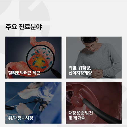
주요 진료분야
위염, 위궤양,
헬리코박터균 제균
십이지장궤양
대장용종 발견
위/대장내시경
및 제거술