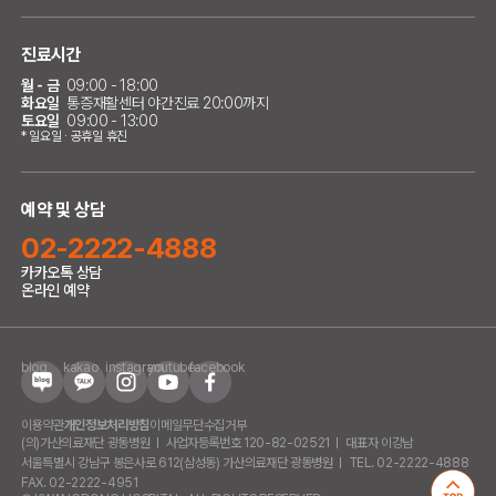
진료시간
월 - 금
09:00 - 18:00
화요일
통증재활센터 야간진료 20:00까지
토요일
09:00 - 13:00
* 일요일 · 공휴일 휴진
예약 및 상담
02-2222-4888
카카오톡 상담
온라인 예약
blog
kakao
instagram
youtube
facebook
이용약관
개인정보처리방침
이메일무단수집거부
(의)가산의료재단 광동병원
사업자등록번호 120-82-02521
대표자 이강남
서울특별시 강남구 봉은사로 612(삼성동) 가산의료재단 광동병원
TEL. 02-2222-4888
FAX. 02-2222-4951