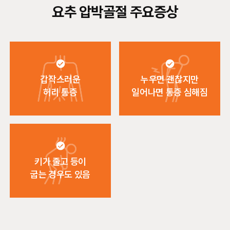
요추 압박골절 주요증상
갑작스러운
누우면 괜찮지만
허리 통증
일어나면 통증 심해짐
키가 줄고 등이
굽는 경우도 있음