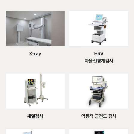
X-ray
HRV
자율신경계검사
역동적 근전도 검사
체열검사